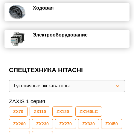
Ходовая
Электрооборудование
СПЕЦТЕХНИКА HITACHI
Гусеничные экскаваторы
ZAXIS 1 серия
ZX70
ZX110
ZX120
ZX160LC
ZX200
ZX230
ZX270
ZX330
ZX450