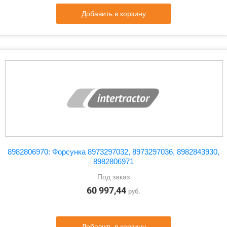
Добавить в корзину
8982806970: Форсунка 8973297032, 8973297036, 8982843930,
8982806971
Под заказ
60 997,44
руб.
Добавить в корзину