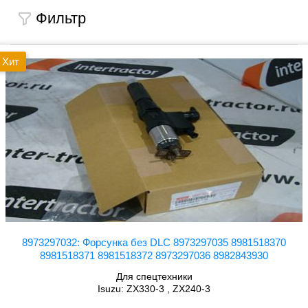
Фильтр
Хит
8973297032: Форсунка без DLC 8973297035 8981518370
8981518371 8981518372 8973297036 8982843930
Для спецтехники
Isuzu: ZX330-3 , ZX240-3