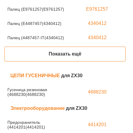
E9761257
Палец (E9761257(E9761257)
4340412
Палец (E4487457(4340412)
4340412
Палец (4487457-IT(4340412)
Показать ещё
ЦЕПИ ГУСЕНИЧНЫЕ
для ZX30
Гусеница резиновая
4688230
(4688230(4688230)
Электрооборудование
для ZX30
Предохранитель
4414201
(4414201(4414201)