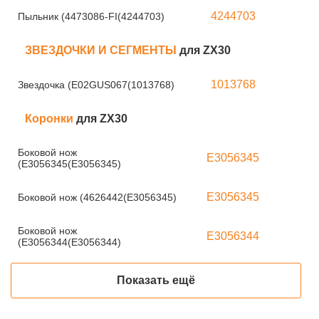
4244703
Пыльник (4473086-FI(4244703)
ЗВЕЗДОЧКИ И СЕГМЕНТЫ
для ZX30
1013768
Звездочка (E02GUS067(1013768)
Коронки
для ZX30
Боковой нож
E3056345
(E3056345(E3056345)
E3056345
Боковой нож (4626442(E3056345)
Боковой нож
E3056344
(E3056344(E3056344)
Показать ещё