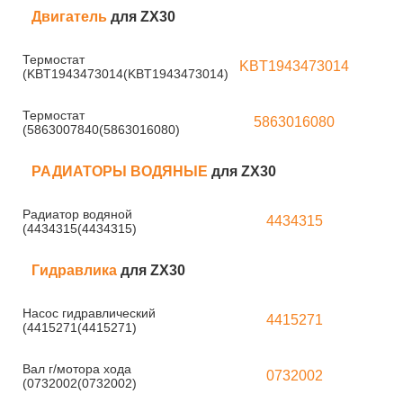
Двигатель
для ZX30
Термостат
KBT1943473014
(KBT1943473014(KBT1943473014)
Термостат
5863016080
(5863007840(5863016080)
РАДИАТОРЫ ВОДЯНЫЕ
для ZX30
Радиатор водяной
4434315
(4434315(4434315)
Гидравлика
для ZX30
Насос гидравлический
4415271
(4415271(4415271)
Вал г/мотора хода
0732002
(0732002(0732002)